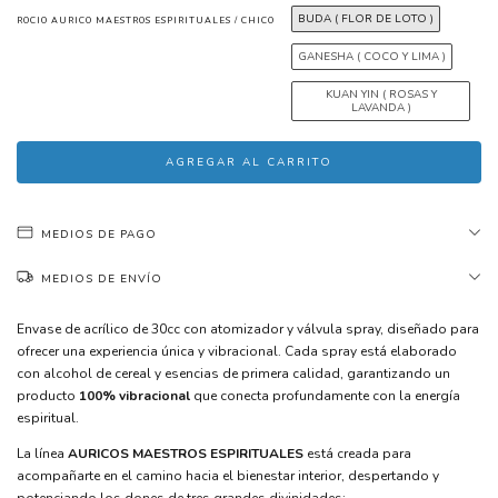
BUDA ( FLOR DE LOTO )
ROCIO AURICO MAESTROS ESPIRITUALES / CHICO
GANESHA ( COCO Y LIMA )
KUAN YIN ( ROSAS Y
LAVANDA )
MEDIOS DE PAGO
MEDIOS DE ENVÍO
Envase de acrílico de 30cc con atomizador y válvula spray, diseñado para
ofrecer una experiencia única y vibracional. Cada spray está elaborado
con alcohol de cereal y esencias de primera calidad, garantizando un
producto
100% vibracional
que conecta profundamente con la energía
espiritual.
La línea
AURICOS MAESTROS ESPIRITUALES
está creada para
acompañarte en el camino hacia el bienestar interior, despertando y
potenciando los dones de tres grandes divinidades: