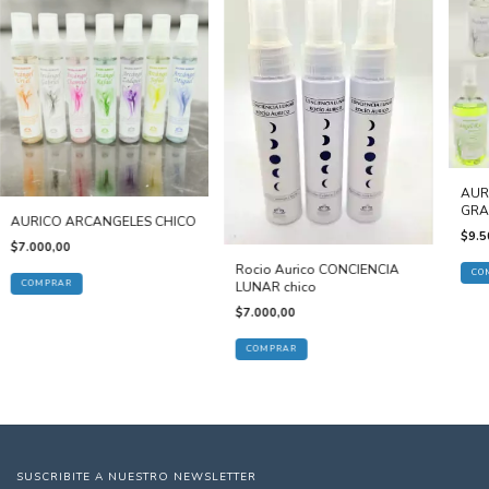
AUR
GRA
AURICO ARCANGELES CHICO
$9.5
$7.000,00
Rocio Aurico CONCIENCIA
CO
COMPRAR
LUNAR chico
$7.000,00
SUSCRIBITE A NUESTRO NEWSLETTER