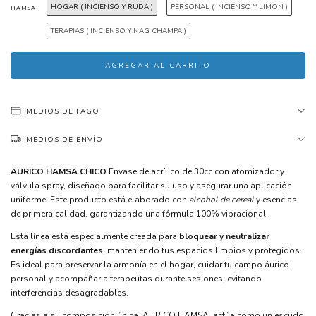
HOGAR ( INCIENSO Y RUDA )
PERSONAL ( INCIENSO Y LIMON )
HAMSA
TERAPIAS ( INCIENSO Y NAG CHAMPA )
MEDIOS DE PAGO
MEDIOS DE ENVÍO
AURICO HAMSA CHICO
Envase de acrílico de 30cc con atomizador y
válvula spray, diseñado para facilitar su uso y asegurar una aplicación
uniforme. Este producto está elaborado con
alcohol de cereal
y esencias
de primera calidad, garantizando una fórmula 100% vibracional.
Esta línea está especialmente creada para
bloquear y neutralizar
energías discordantes
, manteniendo tus espacios limpios y protegidos.
Es ideal para preservar la armonía en el hogar, cuidar tu campo áurico
personal y acompañar a terapeutas durante sesiones, evitando
interferencias desagradables.
Gracias a su composición única, AURICO HAMSA actúa como un escudo