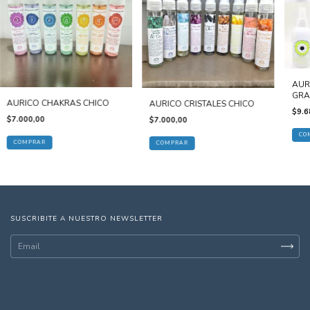
AUR
GRA
AURICO CHAKRAS CHICO
AURICO CRISTALES CHICO
$9.6
$7.000,00
$7.000,00
CO
COMPRAR
COMPRAR
SUSCRIBITE A NUESTRO NEWSLETTER