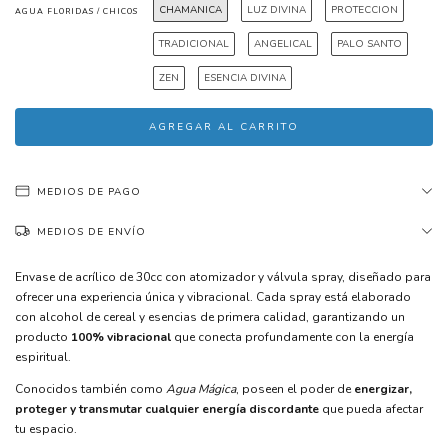
CHAMANICA
LUZ DIVINA
PROTECCION
AGUA FLORIDAS / CHICOS
TRADICIONAL
ANGELICAL
PALO SANTO
ZEN
ESENCIA DIVINA
MEDIOS DE PAGO
MEDIOS DE ENVÍO
Envase de acrílico de 30cc con atomizador y válvula spray, diseñado para
ofrecer una experiencia única y vibracional. Cada spray está elaborado
con alcohol de cereal y esencias de primera calidad, garantizando un
producto
100% vibracional
que conecta profundamente con la energía
espiritual.
Conocidos también como
Agua Mágica
, poseen el poder de
energizar,
proteger y transmutar cualquier energía discordante
que pueda afectar
tu espacio.